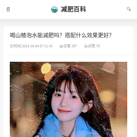
减肥百科
📄
🔍
喝山楂泡水能减肥吗？搭配什么效果更好？
⏰时间:2024-10-04 07:51:45
📖访客:307
👍点赞:79