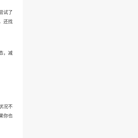
尝试了
，还找
态，减
状况不
果你也