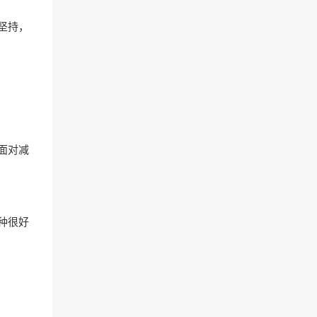
坚持，
面对减
种很好