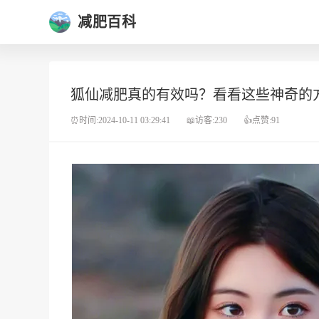
减肥百科
狐仙减肥真的有效吗？看看这些神奇的
⏰时间:2024-10-11 03:29:41
📖访客:230
👍点赞:91