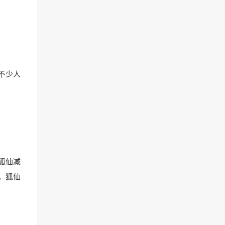
不少人
狐仙减
，狐仙