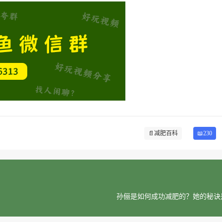
📄
减肥百科
📖230
孙俪是如何成功减肥的？她的秘诀