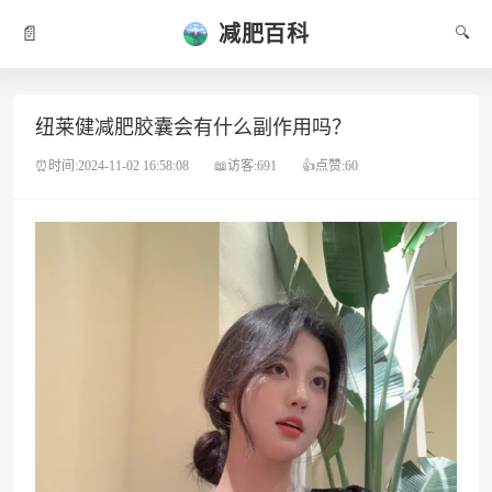
减肥百科
📄
🔍
纽莱健减肥胶囊会有什么副作用吗？
⏰时间:2024-11-02 16:58:08
📖访客:691
👍点赞:60