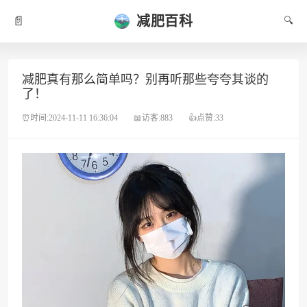
减肥百科
📄
🔍
减肥真有那么简单吗？别再听那些夸夸其谈的
了！
⏰时间:2024-11-11 16:36:04
📖访客:883
👍点赞:33