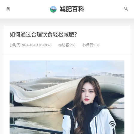
减肥百科
📄
🔍
如何通过合理饮食轻松减肥？
⏰时间:2024-10-03 05:09:43
📖访客:260
👍点赞:108