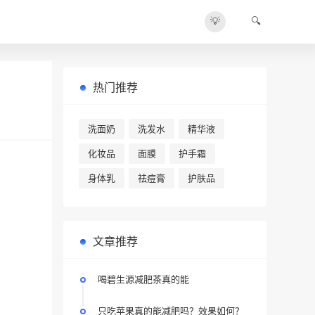
💡
🔍
热门推荐
洗面奶
洗发水
精华液
化妆品
面膜
护手霜
身体乳
祛痘膏
护肤品
文章推荐
喝碧生源减肥茶真的能
只吃苹果真的能减肥吗？效果如何？