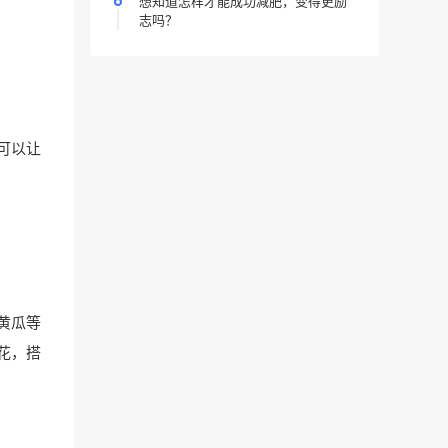
想知道怎样才能成功减肥，变得更励
志吗？
可以让
黄瓜等
花，搭