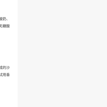
酸奶、
无糖酸
成的沙
试用香