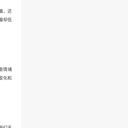
量，还
量却低
面情绪
变化和
我们不