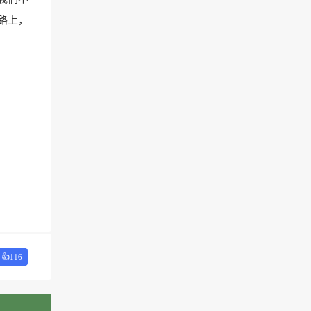
路上，
👍
116