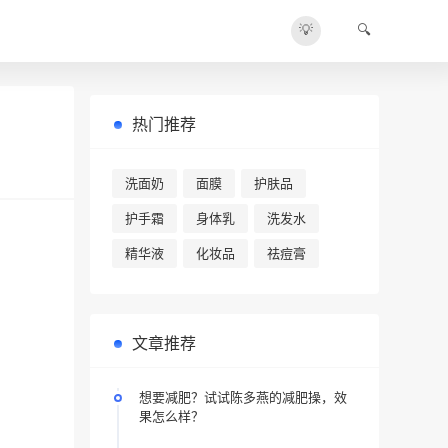
💡
🔍
热门推荐
洗面奶
面膜
护肤品
护手霜
身体乳
洗发水
精华液
化妆品
祛痘膏
文章推荐
想要减肥？试试陈多燕的减肥操，效
果怎么样？