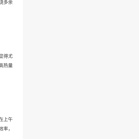
烧多余
显得尤
高热量
在上午
效率，