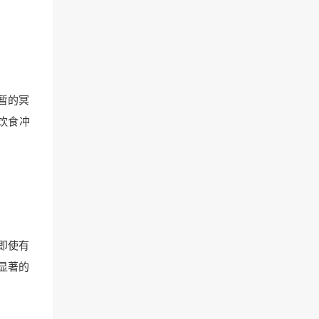
暂的冥
饮食冲
即使有
显著的