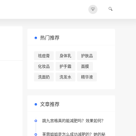
💡
🔍
热门推荐
祛痘膏
身体乳
护肤品
化妆品
护手霜
面膜
洗面奶
洗发水
精华液
文章推荐
跳九宫格真的能减肥吗？效果如何？
芙蓉姐姐是怎么成功减肥的？她的秘