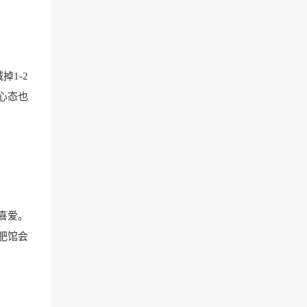
1-2
心态也
喜爱。
肥馆会