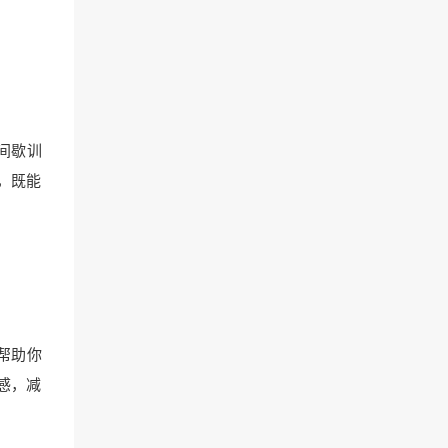
间歇训
，既能
帮助你
感，减