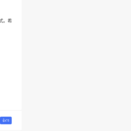
式。希
👍
78