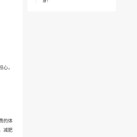
身？
担心，
费的体
，减肥