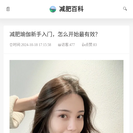
减肥百科
📄
🔍
减肥瑜伽新手入门，怎么开始最有效？
⏰时间:2024-10-18 17:15:58
📖访客:477
👍点赞:83